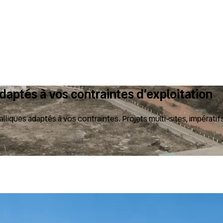
aptés à vos contraintes d’exploitation
ques adaptés à vos contraintes. Projets multi-sites, impératifs