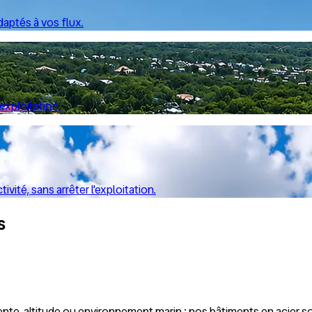
daptés à vos flux.
xploitation.
ité, sans arrêter l'exploitation.
s
ente, altitude ou environnement marin : nos bâtiments en acier so