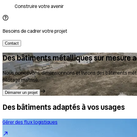
Construire votre avenir
Besoins de cadrer votre projet
Contact
Des bâtiments métalliques sur mesure ad
Nous concevons, dimensionnons et livrons des bâtiments métalli
pilotage maîtrisé.
Démarrer un projet
Des bâtiments adaptés à vos usages
Gérer des flux logistiques