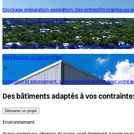
Stockage, préparation, expédition. Des entrepôts logistiques a
Exploiter un site de production
Conçu autour de vos process, vos équipements, vos normes d'e
Faire évoluer un site existant
Extension et adossement. Votre bâtiment grandit avec votre activ
Des bâtiments adaptés à vos contrainte
Démarrer un projet
Environnement
Zones sismiques, charges de neige, vent dominant, terrain en p